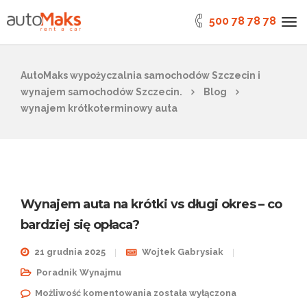
500 78 78 78
AutoMaks wypożyczalnia samochodów Szczecin i
wynajem samochodów Szczecin.
Blog
wynajem krótkoterminowy auta
Wynajem auta na krótki vs długi okres – co
bardziej się opłaca?
21 grudnia 2025
Wojtek Gabrysiak
Poradnik Wynajmu
Wynajem auta na krótki vs długi
Możliwość komentowania
została wyłączona
okres – co bardziej się opłaca?