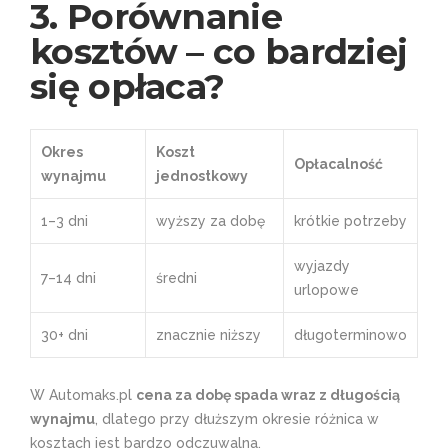
3. Porównanie
kosztów – co bardziej
się opłaca?
Okres
Koszt
Opłacalność
wynajmu
jednostkowy
1–3 dni
wyższy za dobę
krótkie potrzeby
wyjazdy
7–14 dni
średni
urlopowe
30+ dni
znacznie niższy
długoterminowo
W Automaks.pl
cena za dobę spada wraz z długością
wynajmu
, dlatego przy dłuższym okresie różnica w
kosztach jest bardzo odczuwalna.